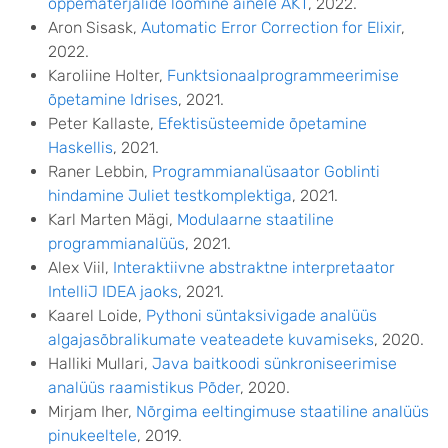
õppematerjalide loomine ainele AKT
, 2022.
Aron Sisask,
Automatic Error Correction for Elixir
,
2022.
Karoliine Holter,
Funktsionaalprogrammeerimise
õpetamine Idrises
, 2021.
Peter Kallaste,
Efektisüsteemide õpetamine
Haskellis
, 2021.
Raner Lebbin,
Programmianalüsaator Goblinti
hindamine Juliet testkomplektiga
, 2021.
Karl Marten Mägi,
Modulaarne staatiline
programmianalüüs
, 2021.
Alex Viil,
Interaktiivne abstraktne interpretaator
IntelliJ IDEA jaoks
, 2021.
Kaarel Loide,
Pythoni süntaksivigade analüüs
algajasõbralikumate veateadete kuvamiseks
, 2020.
Halliki Mullari,
Java baitkoodi sünkroniseerimise
analüüs raamistikus Põder
, 2020.
Mirjam Iher,
Nõrgima eeltingimuse staatiline analüüs
pinukeeltele
, 2019.