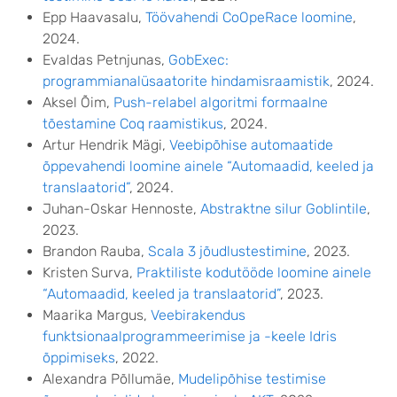
Epp Haavasalu,
Töövahendi CoOpeRace loomine
,
2024.
Evaldas Petnjunas,
GobExec:
programmianalüsaatorite hindamisraamistik
, 2024.
Aksel Õim,
Push-relabel algoritmi formaalne
tõestamine Coq raamistikus
, 2024.
Artur Hendrik Mägi,
Veebipõhise automaatide
õppevahendi loomine ainele “Automaadid, keeled ja
translaatorid”
, 2024.
Juhan-Oskar Hennoste,
Abstraktne silur Goblintile
,
2023.
Brandon Rauba,
Scala 3 jõudlustestimine
, 2023.
Kristen Surva,
Praktiliste kodutööde loomine ainele
“Automaadid, keeled ja translaatorid”
, 2023.
Maarika Margus,
Veebirakendus
funktsionaalprogrammeerimise ja -keele Idris
õppimiseks
, 2022.
Alexandra Põllumäe,
Mudelipõhise testimise