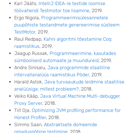
Karl Jääts,
IntelliJ IDEA-le testide loomise
töövahendi Testmotor toe lisamine
, 2019.
Ergo Nigola,
Programmeerimisülesannetele
puupõhiste testandmete genereerimise süsteem
TestMotor
, 2019.
Raul Redpap,
Kahni algoritmi tõestamine Coq
raamistikus
, 2019.
Jaagup Russak,
Programmeerimine, kasutades
sümboolseid automaate ja muundureid
, 2019.
Andre Sinisalu,
Java programmide staatiline
intervallanalüüs raamistikus Põder
, 2019.
Harald Astok,
Java turvaaukude leidmine staatilise
analüüsiga: millest probleem?
, 2018.
Veiko Kääp,
Java Virtual Machine Multi-debugger
Proxy Server
, 2018.
Tiit Oja,
Optimizing JVM profiling performance for
Honest Profiler
, 2018.
Simmo Saan,
Abstraktsete domeenide
omaduspõhine testimine
, 2018.