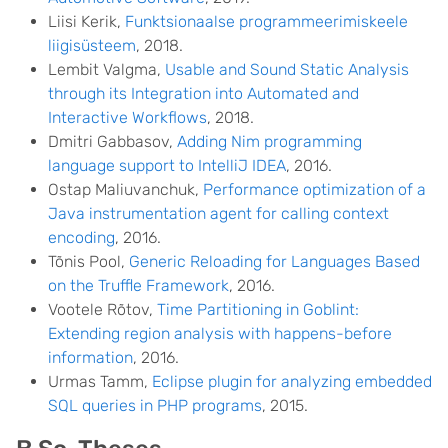
Liisi Kerik,
Funktsionaalse programmeerimiskeele
liigisüsteem
, 2018.
Lembit Valgma,
Usable and Sound Static Analysis
through its Integration into Automated and
Interactive Workflows
, 2018.
Dmitri Gabbasov,
Adding Nim programming
language support to IntelliJ IDEA
, 2016.
Ostap Maliuvanchuk,
Performance optimization of a
Java instrumentation agent for calling context
encoding
, 2016.
Tõnis Pool,
Generic Reloading for Languages Based
on the Truffle Framework
, 2016.
Vootele Rõtov,
Time Partitioning in Goblint:
Extending region analysis with happens-before
information
, 2016.
Urmas Tamm,
Eclipse plugin for analyzing embedded
SQL queries in PHP programs
, 2015.