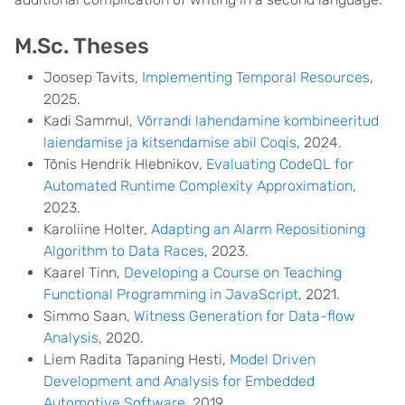
M.Sc. Theses
Joosep Tavits,
Implementing Temporal Resources
,
2025.
Kadi Sammul,
Võrrandi lahendamine kombineeritud
laiendamise ja kitsendamise abil Coqis
, 2024.
Tõnis Hendrik Hlebnikov,
Evaluating CodeQL for
Automated Runtime Complexity Approximation
,
2023.
Karoliine Holter,
Adapting an Alarm Repositioning
Algorithm to Data Races
, 2023.
Kaarel Tinn,
Developing a Course on Teaching
Functional Programming in JavaScript
, 2021.
Simmo Saan,
Witness Generation for Data-flow
Analysis
, 2020.
Liem Radita Tapaning Hesti,
Model Driven
Development and Analysis for Embedded
Automotive Software
, 2019.