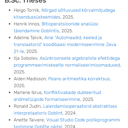
B.Sc. Theses
Heigo Tornik,
Nõrgad sõltuvused kõrvalmõjudega
kitsendussüsteemides
, 2025.
Henrik Innos,
Bitioperatsioonide analüüsi
täiendamine Goblintis
, 2025.
Adeline Talvik,
Aine “Automaadid, keeled ja
translaatorid” koodibaasi moderniseerimine Java
21-le
, 2025.
Ilja Sobolev,
Asünkroonsete algebraliste efektidega
programmeerimiskeelte normaliseerimisomadused
,
2025.
Aiden Madisson,
Peano aritmeetika korrektsus
,
2025.
Marlene Ibrus,
Konfliktivabade dubleeritud
andmetüüpide formaliseerimine
, 2025.
Ronald Judin,
Laiendamisoperaatorid abstraktses
interpretaatoris Goblint
, 2024.
Anette Taivere,
Visual Studio Code pistikprogrammi
testimine GobPie näitel
, 2024.