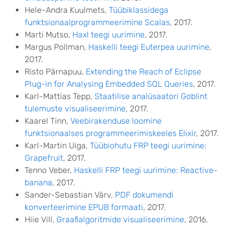
Hele-Andra Kuulmets,
Tüübiklassidega
funktsionaalprogrammeerimine Scalas
, 2017.
Marti Mutso,
Haxl teegi uurimine
, 2017.
Margus Pollman,
Haskelli teegi Euterpea uurimine
,
2017.
Risto Pärnapuu,
Extending the Reach of Eclipse
Plug-in for Analysing Embedded SQL Queries
, 2017.
Karl-Mattias Tepp,
Staatilise analüsaatori Goblint
tulemuste visualiseerimine
, 2017.
Kaarel Tinn,
Veebirakenduse loomine
funktsionaalses programmeerimiskeeles Elixir
, 2017.
Karl-Martin Uiga,
Tüübiohutu FRP teegi uurimine:
Grapefruit
, 2017.
Tenno Veber,
Haskelli FRP teegi uurimine: Reactive-
banana
, 2017.
Sander-Sebastian Värv.
PDF dokumendi
konverteerimine EPUB formaati
, 2017.
Hiie Vill,
Graafialgoritmide visualiseerimine
, 2016.