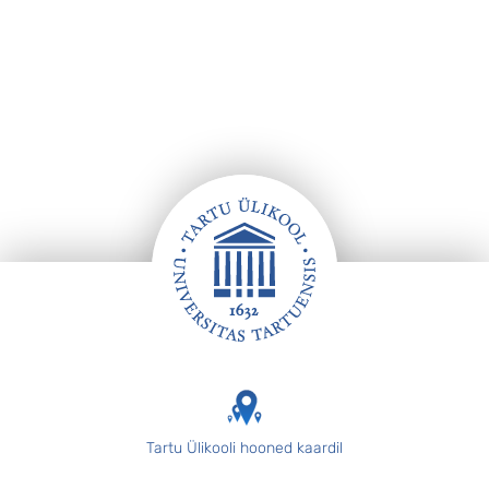
Footer
Tartu Ülikooli hooned kaardil